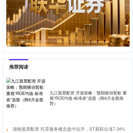
推荐阅读
九江股票配资 开源策略：预期驱动暂歇 重
视“ROE均值-标准差”选股（附6月金股推
荐）
​湖南股票配资 托育服务概念盘中拉升，ST易联众涨7.34%