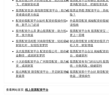
配资炒股怎样 开封期货配资：助您投资腾
股票配资平台有哪些 股票配
飞，把握财富机遇
查询配资信息，把握投资先机
股票配资首选| 股指期货配资平台：助力投
股票走势图 票配资平台：高
资者撬动更大收益
险？
配资炒股配资平台如何 配资炒股操作指
外盘期货配资 揭秘配资炒股
南：新手入门必读
读指南
股市配资怎么弄 萧山股票配资：助力投
股票配资平台有 股票配资宝
资，放大收益
更上一层楼
股票配资流程图 河南期货配资：轻松撬动
财达期货配资 好配资炒股开
财富杠杆，实现投资梦想
松入市，财富增值
吴忠股票配资平台 配资炒股公司：助你资
股票配资平台合法 揭秘配资
金翻倍，成就财富梦想
台，稳健获利
十大炒股配资平台 广州期货配资：助力投
股票配资有专门的论坛吗 股
资，成就财富
统：分散风险，稳健获利
股点网配资 期货配资平台：开启财富增值
股票配资那个平台好 期货配
新篇章
收益，谨慎操作
查看网站首页:
线上股票配资平台