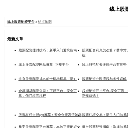
线上股票
线上股票配资平台
»
站点地图
最新文章
股票配资理财技巧：新手入门避坑指南
股票配资利息怎么算？费率对
析
线上股票配资网站推荐 | 正规平台
线上股指配资正规平台有哪些
北京股票配资排名前十机构榜单（新）
股票配资办理流程与条件详解
金昌期货配资公司：正规平台，安全可
权威配资开户平台-安全可靠
靠，低门槛高杠杆
正规首选！
股票杠杆交易app推荐：安全合规高倍神器
股票杠杆交易：新手入门与风
雅安股票配资平台推荐，本地正规配资公
烟台股票配资指南：选择与风