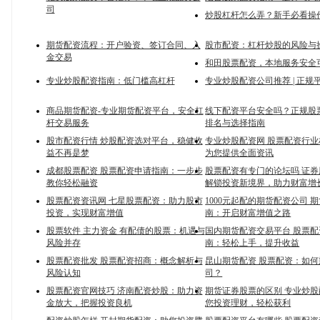
司
炒股杠杆怎么弄？新手必看操
期货配资流程：开户验资、签订合同、入
股市配资：杠杆炒股的风险与
金交易
和田股票配资，本地服务安全
专业炒股配资指南：低门槛高杠杆
专业炒股配资公司推荐 | 正规
商品期货配资-专业期货配资平台，安全杠
线下配资平台安全吗？正规股
杆交易服务
排名与选择指南
股市配资行情 炒股配资选对平台，稳健收
专业炒股配资网 股票配资行
益不再是梦
为您提供全面资讯
成都股票配资 股票配资申请指南：一步步
股票配资有专门的论坛吗 证
教你轻松融资
解锁投资新境界，助力财富增
股票配资资讯网 七星股票配资：助力股市
1000元起配的期货配资公司 
投资，实现财富增值
南：开启财富增值之路
股票软件 主力资金 有配债的股票：机遇与
国内期货配资交易平台 股票
风险并存
南：轻松上手，提升收益
股票配资批发 股票配资招商：概念解析与
昆山期货配资 股票配资：如
风险认知
司？
股票配资官网技巧 济南配资炒股：助力资
期货证券股票的区别 专业炒
金放大，把握投资良机
您投资理财，轻松获利