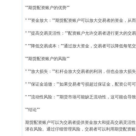
**期货配资账户的优势**
* **资金放大：**期货配资账户可以放大交易者的资金，从
* **提高交易灵活性：**配资账户允许交易者进行更大的
* **降低交易成本：**通过放大资金，交易者可以降低每笔
**期货配资账户的风险**
* **放大损失：**杠杆会放大交易者的利润，但也会放大损
* **保证金追缴：**如果交易者亏损超过保证金，配资公司
* **流动性风险：**期货市场可能缺乏流动性，这可能会导
**结论**
期货配资账户可以为交易者提供资金放大和提高交易灵活性
潜在风险。通过仔细管理风险，交易者可以利用期货配资账