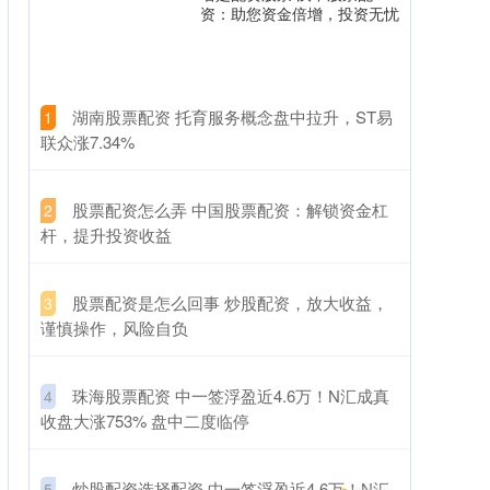
资：助您资金倍增，投资无忧
​湖南股票配资 托育服务概念盘中拉升，ST易
1
联众涨7.34%
​股票配资怎么弄 中国股票配资：解锁资金杠
2
杆，提升投资收益
​股票配资是怎么回事 炒股配资，放大收益，
3
谨慎操作，风险自负
​珠海股票配资 中一签浮盈近4.6万！N汇成真
4
收盘大涨753% 盘中二度临停
​炒股配资选择配资 中一签浮盈近4.6万！N汇
5